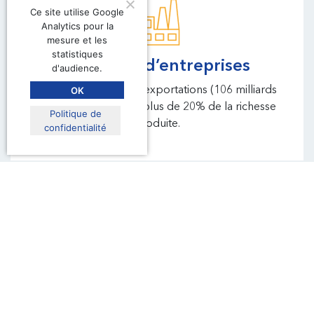
Ce site utilise Google
Analytics pour la
mesure et les
statistiques
2 millions d’entreprises
d'audience.
OK
Le montant total des exportations (106 milliards
d'euros) représente plus de 20% de la richesse
Politique de
produite.
confidentialité
8 millions d’emplois
L'eurorégion Alpmed s'étend sur environ 142 000
km² avec un population de plus de 19 millions