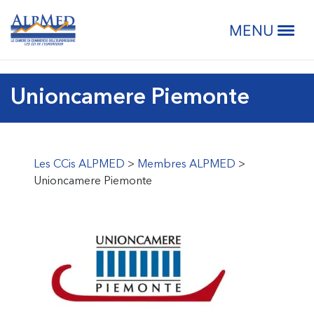
Passer
Passer
Passer
Passer
LES CCI
à
au
à
au
MENU
la
contenu
la
pied
navigation
principal
barre
de
principale
latérale
page
Unioncamere Piemonte
principale
Les CCis ALPMED
>
Membres ALPMED
>
Unioncamere Piemonte