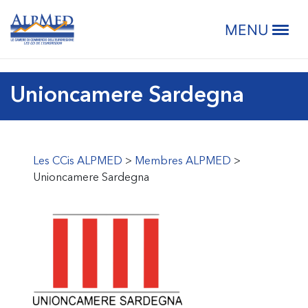
Passer
Passer
Passer
Passer
LES CCI
à
au
à
au
MENU
la
contenu
la
pied
navigation
principal
barre
de
principale
latérale
page
Unioncamere Sardegna
principale
Les CCis ALPMED
>
Membres ALPMED
>
Unioncamere Sardegna