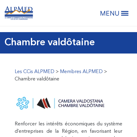
Passer
Passer
Passer
Passer
LES CCI
à
au
à
au
MENU
la
contenu
la
pied
navigation
principal
barre
de
principale
latérale
page
Chambre valdôtaine
principale
Les CCis ALPMED
>
Membres ALPMED
>
Chambre valdôtaine
Renforcer les intérêts économiques du système
d’entreprises de la Région, en favorisant leur