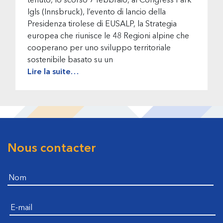
tenuto, lo scorso 7 febbraio, al Congress Park
Igls (Innsbruck), l’evento di lancio della
Presidenza tirolese di EUSALP, la Strategia
europea che riunisce le 48 Regioni alpine che
cooperano per uno sviluppo territoriale
sostenibile basato su un
Lire la suite…
Nous contacter
Footer
Nom
E-mail