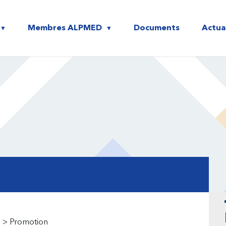
S CCIS ALPMED
Membres ALPMED
Documents
Actua
B
l
s
>
Promotion