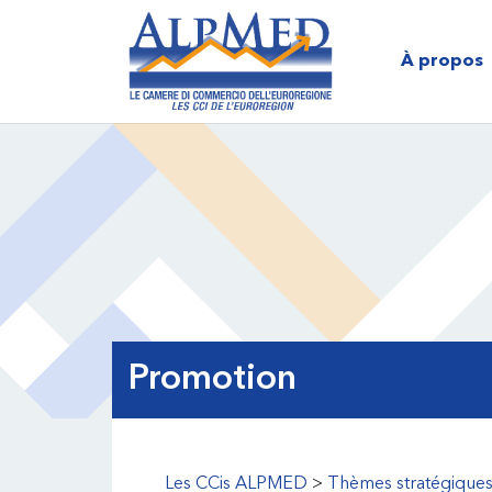
Passer
Passer
Passer
Passer
LE
à
au
à
au
À propos
la
contenu
la
pied
navigation
principal
barre
de
principale
latérale
page
principale
Promotion
Les CCis ALPMED
>
Thèmes stratégique