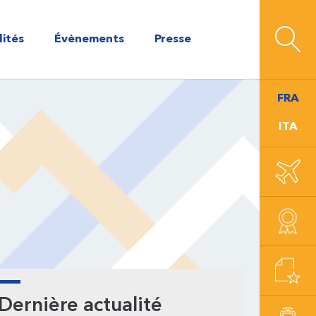
lités
Évènements
Presse
FRA
ITA
arre
Dernière actualité
atérale