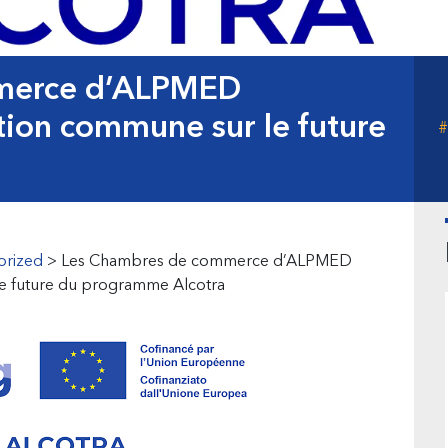
merce d’ALPMED
tion commune sur le future
a
B
l
orized
>
Les Chambres de commerce d’ALPMED
le future du programme Alcotra
p