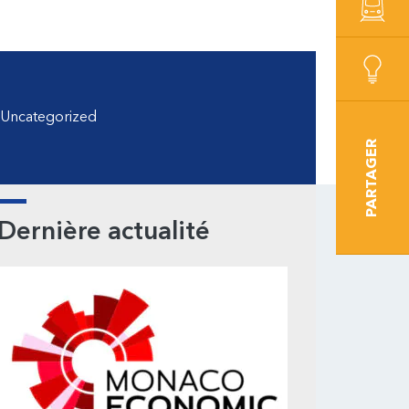
Uncategorized
PARTAGER
arre
Dernière actualité
atérale
rincipale