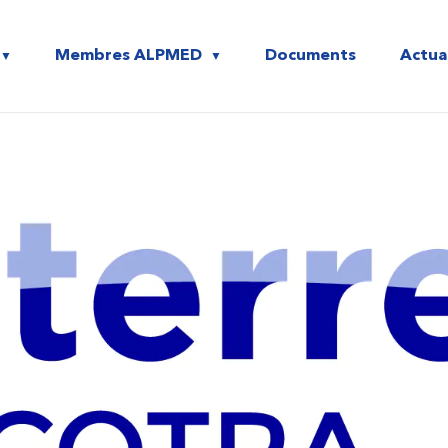
S CCIS ALPMED
Membres ALPMED
Documents
Actua