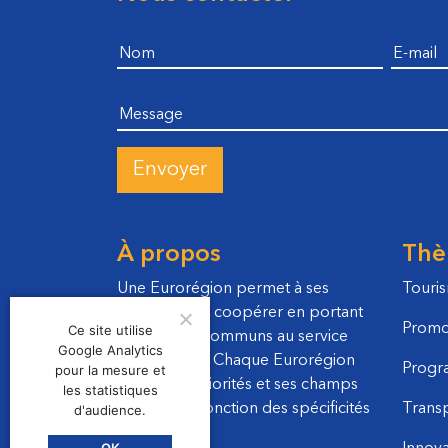
Nom
E-mail
Message
À propos
Thè
Une Eurorégion permet à ses
Touri
membres de coopérer en portant
Promo
Ce site utilise
des projets communs au service
Google Analytics
des citoyens. Chaque Eurorégion
Progr
pour la mesure et
définit ses priorités et ses champs
les statistiques
d’action en fonction des spécificités
Trans
d'audience.
du territoire.
OK