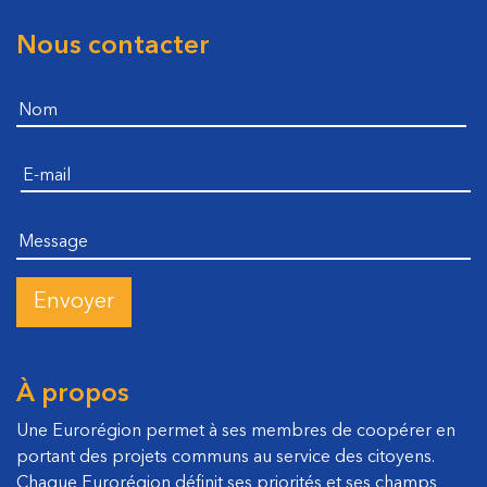
Nous contacter
Footer
Nom
E-mail
Message
À propos
Une Eurorégion permet à ses membres de coopérer en
portant des projets communs au service des citoyens.
Chaque Eurorégion définit ses priorités et ses champs