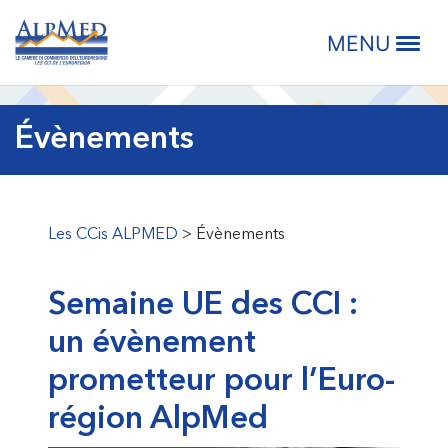
Passer
Passer
Passer
Passer
LES CCI
à
au
à
au
MENU
la
contenu
la
pied
navigation
principal
barre
de
principale
latérale
page
Évènements
principale
Les CCis ALPMED
>
Évènements
Semaine UE des CCI :
un évènement
prometteur pour l’Euro-
région AlpMed