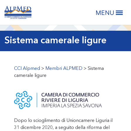
Skip
Skip
Skip
Skip
CCI ALPMED
to
to
to
to
MENU
primary
main
primary
footer
navigation
content
sidebar
Sistema camerale ligure
CCI Alpmed
>
Membri ALPMED
>
Sistema
camerale ligure
Dopo lo scioglimento di Unioncamere Liguria il
31 dicembre 2020, a seguito della riforma del