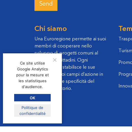
Chi siamo
Temi
Una Euroregione permette ai suoi
Traspo
membri di cooperare nello
Turis
sviluppo di progetti comuni al
servizio dei cittadini. Ogni
Promo
Ce site utilise
Euroregione stabilisce le sue
Google Analytics
priorità e i suoi campi d’azione in
Progr
pour la mesure et
les statistiques
funzione delle specificità del
Innov
d'audience.
proprio territorio.
OK
Politique de
confidentialité