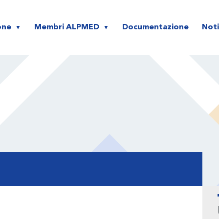
PMED
one
Membri ALPMED
Documentazione
Noti
P
S