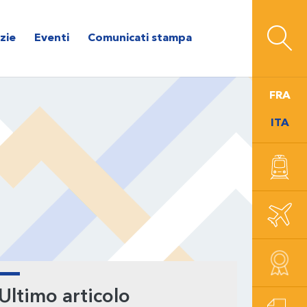
zie
Eventi
Comunicati stampa
FRA
ITA
rimary
Ultimo articolo
idebar