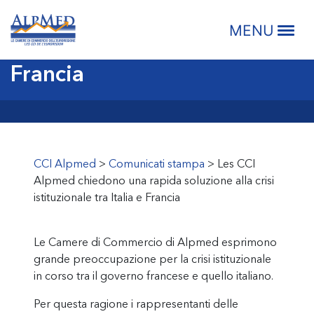
Skip
Skip
Skip
Skip
una rapida soluzione alla
CCI ALPMED
to
to
to
to
MENU
primary
main
primary
footer
crisi istituzionale tra Italia e
navigation
content
sidebar
Francia
CCI Alpmed
>
Comunicati stampa
>
Les CCI
Alpmed chiedono una rapida soluzione alla crisi
istituzionale tra Italia e Francia
Le Camere di Commercio di Alpmed esprimono
grande preoccupazione per la crisi istituzionale
in corso tra il governo francese e quello italiano.
Per questa ragione i rappresentanti delle