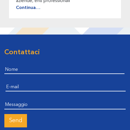
aziende, enti professionali
Continua…
Contattaci
Footer
Nome
E-mail
messaggio